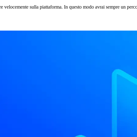
are velocemente sulla piattaforma. In questo modo avrai sempre un perco