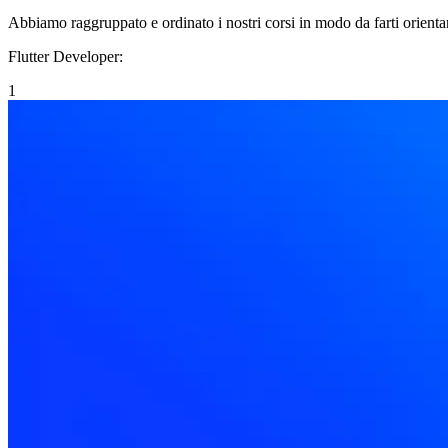
Abbiamo raggruppato e ordinato i nostri corsi in modo da farti orient
Flutter Developer
:
1