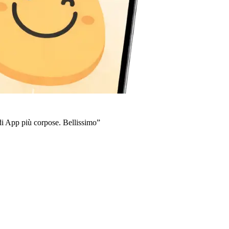
di App più corpose. Bellissimo
”
“
F
R